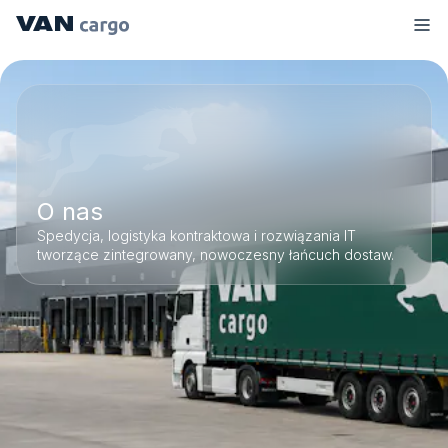
O nas
Spedycja, logistyka kontraktowa i rozwiązania IT
tworzące zintegrowany, nowoczesny łańcuch dostaw.