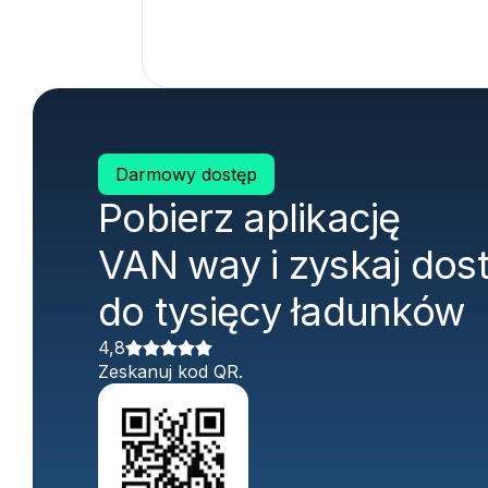
Darmowy dostęp
Pobierz aplikację
VAN way i zyskaj dos
do tysięcy ładunków
4,8
Zeskanuj kod QR.