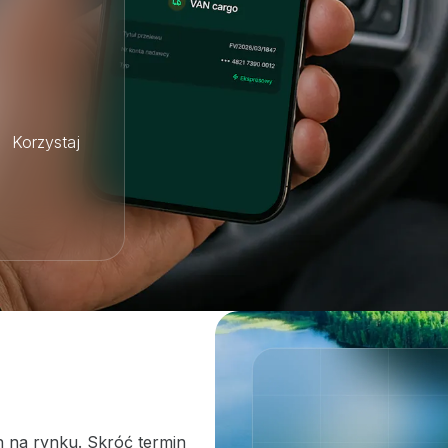
? Korzystaj
h na rynku. Skróć termin